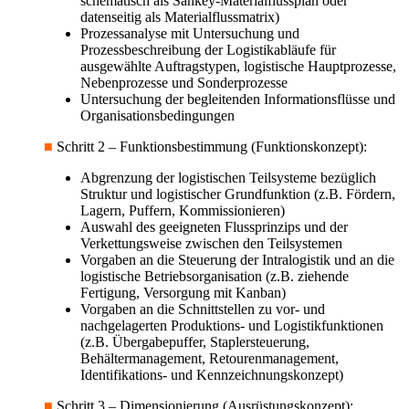
schematisch als Sankey-Materialflussplan oder
datenseitig als Materialflussmatrix)
Prozessanalyse mit Untersuchung und
Prozessbeschreibung der Logistikabläufe für
ausgewählte Auftragstypen, logistische Hauptprozesse,
Nebenprozesse und Sonderprozesse
Untersuchung der begleitenden Informationsflüsse und
Organisationsbedingungen
■
Schritt 2 – Funktionsbestimmung (Funktionskonzept):
Abgrenzung der logistischen Teilsysteme bezüglich
Struktur und logistischer Grundfunktion (z.B. Fördern,
Lagern, Puffern, Kommissionieren)
Auswahl des geeigneten Flussprinzips und der
Verkettungsweise zwischen den Teilsystemen
Vorgaben an die Steuerung der Intralogistik und an die
logistische Betriebsorganisation (z.B. ziehende
Fertigung, Versorgung mit Kanban)
Vorgaben an die Schnittstellen zu vor- und
nachgelagerten Produktions- und Logistikfunktionen
(z.B. Übergabepuffer, Staplersteuerung,
Behältermanagement, Retourenmanagement,
Identifikations- und Kennzeichnungskonzept)
■
Schritt 3 – Dimensionierung (Ausrüstungskonzept):