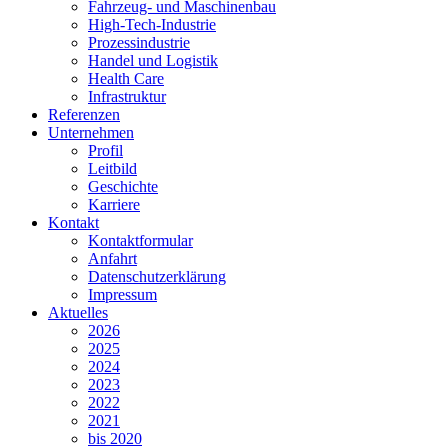
Fahrzeug- und Maschinenbau
High-Tech-Industrie
Prozessindustrie
Handel und Logistik
Health Care
Infrastruktur
Referenzen
Unternehmen
Profil
Leitbild
Geschichte
Karriere
Kontakt
Kontaktformular
Anfahrt
Datenschutzerklärung
Impressum
Aktuelles
2026
2025
2024
2023
2022
2021
bis 2020