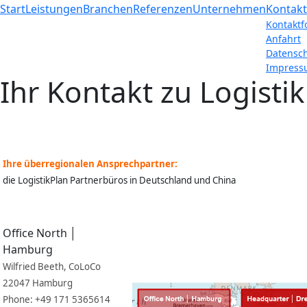
Start
Leistungen
Branchen
Referenzen
Unternehmen
Kontakt
Kontaktf
Anfahrt
Datensch
Impress
Ihr Kontakt zu Logisti
Ihre überregionalen Ansprechpartner:
die LogistikPlan Partnerbüros in Deutschland und China
Office North │
Hamburg
Wilfried Beeth, CoLoCo
22047 Hamburg
Phone: +49 171 5365614