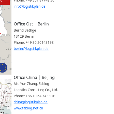
Phone: +49 351 87742 30
info@logistikplan.de
Office Ost │ Berlin
Bernd Bethge
13129 Berlin
Phone: +49 30 20143198
berlin@logistikplan.de
Office China │
Beijing
Ms. Yun Zhang, Fablog
Logistics Consulting Co., Ltd.
Phone: +86 10 64 34 11 01
china@logistikplan.de
www.fablog.net.cn