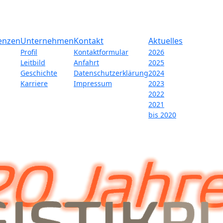
enzen
Unternehmen
Kontakt
Aktuelles
Profil
Kontaktformular
2026
Leitbild
Anfahrt
2025
Geschichte
Datenschutzerklärung
2024
Karriere
Impressum
2023
2022
2021
bis 2020