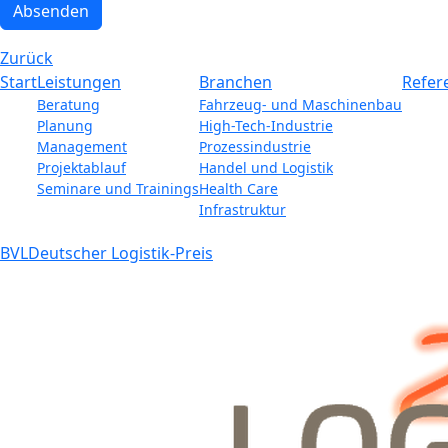
Absenden
Zurück
Start
Leistungen
Branchen
Refer
Beratung
Fahrzeug- und Maschinenbau
Planung
High-Tech-Industrie
Management
Prozessindustrie
Projektablauf
Handel und Logistik
Seminare und Trainings
Health Care
Infrastruktur
BVL
Deutscher Logistik-Preis