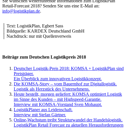
Sie wünschen weiterführende Informationen zum LogistikPlan
Retail-Forecast 2018? Senden Sie uns eine E-Mail an:
info@logistikplan.de
.
│ Text: LogistikPlan, Egbert Sass
│ Bildquelle: KARDEX Deutschland GmbH
│ Nachdruck: nur mit Quellenverweis
Beiträge zum Deutschen Logistikpreis 2018
Deutscher Logistik-Preis 2018: KOMSA + LogistikPlan sind
Preisträger.
Ein Überblick zum innovativen Logistikkonzept.
Die KOMSA-Story – vom Bauernhof zur Digitallogistik.
Logistik als Herzstück des Unternehmens.
Heute bestellt, morgen geliefert: KOMSA optimiert Logistik
im Sinne des Kunden – mit Highspeed-Garantie.
Interview mit KOMSA-Vorstand Sven Mohaupt.
LogistikPlaner aus Leidenschaft.
Interview mit Stefan Gärtner.
Online-Wachstum treibt Strukturwandel der Handelslogistik.
LogistikPlan Retail Forecast zu aktuellen Herausforderungen