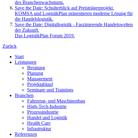
des Branchenwachstums.
Save the Date: Schulterblick auf Preisträgerprojekt.
KOMSA und LogistikPlan präsentieren moderne Lösung für
die Handelslogistik.
Save the Date: Digitallogistik - Faszinierende Handelswelten
der Zukunft.
Das LogistikPlan Forum 2019.
Zurück
Start
Leistungen
Beratung
Planung
Management
Projektablauf
Seminare und Trainings
Branchen
Fahrzeug- und Maschinenbau
High-Tech-Industrie
Prozessindustrie
Handel und Logistik
Health Care
Infrastruktur
Referenzen