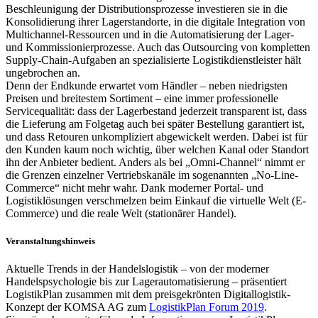
Beschleunigung der Distributionsprozesse investieren sie in die
Konsolidierung ihrer Lagerstandorte, in die digitale Integration von
Multichannel-Ressourcen und in die Automatisierung der Lager-
und Kommissionierprozesse. Auch das Outsourcing von kompletten
Supply-Chain-Aufgaben an spezialisierte Logistikdienstleister hält
ungebrochen an.
Denn der Endkunde erwartet vom Händler – neben niedrigsten
Preisen und breitestem Sortiment – eine immer professionelle
Servicequalität: dass der Lagerbestand jederzeit transparent ist, dass
die Lieferung am Folgetag auch bei später Bestellung garantiert ist,
und dass Retouren unkompliziert abgewickelt werden. Dabei ist für
den Kunden kaum noch wichtig, über welchen Kanal oder Standort
ihn der Anbieter bedient. Anders als bei „Omni-Channel“ nimmt er
die Grenzen einzelner Vertriebskanäle im sogenannten „No-Line-
Commerce“ nicht mehr wahr. Dank moderner Portal- und
Logistiklösungen verschmelzen beim Einkauf die virtuelle Welt (E-
Commerce) und die reale Welt (stationärer Handel).
Veranstaltungshinweis
Aktuelle Trends in der Handelslogistik – von der moderner
Handelspsychologie bis zur Lagerautomatisierung – präsentiert
LogistikPlan zusammen mit dem preisgekrönten Digitallogistik-
Konzept der KOMSA AG zum
LogistikPlan Forum 2019
.