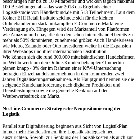
beschäftigen nur bis zu 10 Mitarbeiter und wickeln täglich maximal
100 Bestellungen ab – das war 2018 das Ergebnis einer
Logistikstudie von Händlerbund.de mit 513 Teilnehmern. Laut dem
Kölner EHI Retail Institute zeichnete sich für die kleinen
Onlinehändler im stark umkämpften E-Commerce-Markt eine
Verdrängung ab. Hingegen wird der Marktanteil von Plattformen
wie Amazon und ebay, die den deutschen Internethandel bereits zu
mehr als 50% dominieren, zunehmend größer. Auch Handelsriesen
wie Metro, Zalando oder Otto investieren weiter in die Expansion
ihrer Webshops und ihrer internationalen Distribution.
Wie können sich die rund 300.000 mittelständischen Handelsfirmen
im Wettbewerb um den Online-Kunden behaupten? Immerhin
planen knapp 40% der im Rahmen einer KfW-Untersuchung
befragten Einzelhandelsunternehmen in den kommenden zwei
Jahren Digitalisierungsmaßnahmen. Als Hauptgrund nennen sie die
steigende Kundenanforderung nach digitalen Produkten und
Dienstleistungen sowie die generelle Reaktion auf den
Wettbewerbsdruck am Markt.
No-Line-Commerce: Strategische Neupositionierung der
Logistik
Parallel zur Digitalisierung beginnen aus Sicht von LogistikPlan
immer mehr Handelsfirmen, ihre Logistik strategisch neu
auszurichten. Sowohl zur Senkung der Logistikkosten als auch zur