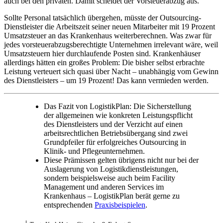
auch bei den privaten. Damit scheidet der Vorsteuerabzug aus.
Sollte Personal tatsächlich übergehen, müsste der Outsourcing-
Dienstleister die Arbeitszeit seiner neuen Mitarbeiter mit 19 Prozent
Umsatzsteuer an das Krankenhaus weiterberechnen. Was zwar für
jedes vorsteuerabzugsberechtigte Unternehmen irrelevant wäre, weil
Umsatzsteuern hier durchlaufende Posten sind. Krankenhäuser
allerdings hätten ein großes Problem: Die bisher selbst erbrachte
Leistung verteuert sich quasi über Nacht – unabhängig vom Gewinn
des Dienstleisters – um 19 Prozent! Das kann vermieden werden.
Das Fazit von LogistikPlan: Die Sicherstellung
der allgemeinen wie konkreten Leistungspflicht
des Dienstleisters und der Verzicht auf einen
arbeitsrechtlichen Betriebsübergang sind zwei
Grundpfeiler für erfolgreiches Outsourcing in
Klinik- und Pflegeunternehmen.
Diese Prämissen gelten übrigens nicht nur bei der
Auslagerung von Logistikdienstleistungen,
sondern beispielsweise auch beim Facility
Management und anderen Services im
Krankenhaus – LogistikPlan berät gerne zu
entsprechenden
Praxisbeispielen
.