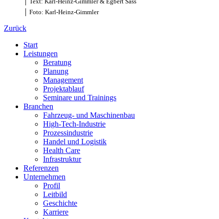
│ Text: Karl-Heinz-Gimmler & Egbert Sass
│ Foto: Karl-Heinz-Gimmler
Zurück
Start
Leistungen
Beratung
Planung
Management
Projektablauf
Seminare und Trainings
Branchen
Fahrzeug- und Maschinenbau
High-Tech-Industrie
Prozessindustrie
Handel und Logistik
Health Care
Infrastruktur
Referenzen
Unternehmen
Profil
Leitbild
Geschichte
Karriere