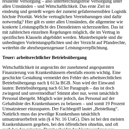
resiliente Versorgung – also unterbrechungsfreie Versorgung unter
allen Umständen – und Wirtschaftlichkeit. Das erste Ziel ist
eindeutig und genießt wegen der zumeist gefahrensensiblen Logistik
höchste Priorität. Welche vertraglichen Vereinbarungen sind dafür
notwendig? Hier gilt es unter allen Umständen, die allgemeine wie
konkrete Leistungspflicht des Dienstleisters sicherzustellen. Das ist
mit zahlreichen einzelnen Regelungen möglich, die im Vertrag in
spezifischen Klauseln abgebildet werden. Musterbeispiele sind die
unbedingten Vorleistungspflichten und der Verzicht auf Pfandrechte,
weiterhin die abrufsequenzgenaue Leistungsverpflichtung.
Teuer: arbeitsrechtlicher Betriebsübergang
Wirtschaftlichkeit ist angesichts der zunehmend angespannten
Finanzierung von Krankenhäusern ebenfalls enorm wichtig. Eine
geschickte Gestaltung vermeidet den Fehler des arbeitsrechtlichen
Betriebsübergangs nach § 613a BGB. Nun wird der Einwand
lauten: Betriebsübergang nach 613er Paragraph – das ist doch
zwingend und unvermeidbar! Stimmt aber nur, wenn tatsächlich
Personal übergeht. Möglich wäre jedoch, das Personal auf der
Gehaltsliste des Krankenhauses zu belassen – und somit 19 Prozent
Umsatzsteuer einzusparen. Der Fachbegriff lautet „Beistellung“.
Natürlich muss das jeweilige Krankenhaus tatsächlich
umsatzsteuerbefreit sein (§ 4 Nr. 16 UstG). Dies ist bei den meisten
Krankenhäusern gegeben, bei den öffentlichen ohnehin, und oft