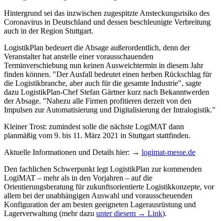
Hintergrund sei das inzwischen zugespitzte Ansteckungsrisiko des
Coronavirus in Deutschland und dessen beschleunigte Verbreitung
auch in der Region Stuttgart.
LogistikPlan bedeuert die Absage außerordentlich, denn der
Veranstalter hat anstelle einer vorausschauenden
Terminverschiebung nun keinen Ausweichtermin in diesem Jahr
finden können. "Der Ausfall bedeutet einen herben Rückschlag für
die Logistikbranche, aber auch für die gesamte Industrie", sagte
dazu LogistikPlan-Chef Stefan Gärtner kurz nach Bekanntwerden
der Absage. "Nahezu alle Firmen profitieren derzeit von den
Impulsen zur Automatisierung und Digitalisierung der Intralogistik."
Kleiner Trost: zumindest solle die nächste LogiMAT dann
planmäßig vom 9. bis 11. März 2021 in Stuttgart stattfinden.
Aktuelle Informationen und Details hier: →
logimat-messe.de
Den fachlichen Schwerpunkt legt LogistikPlan zur kommenden
LogiMAT – mehr als in den Vorjahren – auf die
Orientierungsberatung für zukunftsorientierte Logistikkonzepte, vor
allem bei der unabhängigen Auswahl und vorausscheuenden
Konfiguration der am besten geeigneten Lagerausrüstung und
Lagerverwaltung (mehr dazu
unter diesem → Link
).