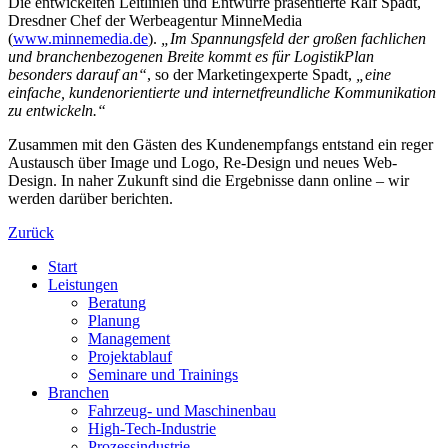
Die entwickelten Leitlinien und Entwürfe präsentierte Ralf Spadt,
Dresdner Chef der Werbeagentur MinneMedia
(
www.minnemedia.de
).
„Im Spannungsfeld der großen fachlichen
und branchenbezogenen Breite kommt es für LogistikPlan
besonders darauf an“
, so der Marketingexperte Spadt,
„eine
einfache, kundenorientierte und internetfreundliche Kommunikation
zu entwickeln.“
Zusammen mit den Gästen des Kundenempfangs entstand ein reger
Austausch über Image und Logo, Re-Design und neues Web-
Design. In naher Zukunft sind die Ergebnisse dann online – wir
werden darüber berichten.
Zurück
Start
Leistungen
Beratung
Planung
Management
Projektablauf
Seminare und Trainings
Branchen
Fahrzeug- und Maschinenbau
High-Tech-Industrie
Prozessindustrie