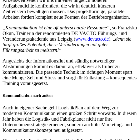
Arbeitswelt sehen wir uns mit einer ungleich höheren
Aufgabendichte konfrontiert, die wir in deutlich kürzeren
Zeitfenstern bewältigen müssen. Das projektförmige, parallele
Arbeiten fordert komplett neue Formen der Betriebsorganisation.
„Kommunikation ist eine oft unterschätzte Ressource“
, so Franziska
Okun, Trainerin der renommierten DE VACTO Führungs- und
Veränderungsakademie aus Leipzig (
www.devacto.de
), „
denn sie
birgt großes Potential, diese Veränderungen mit guter
Führungsarbeit zu meistern!“
Angesichts der Informationsflut und ständig notwendiger
Abstimmungen kommt es darauf an, effektiver als früher zu
kommunizieren. Die passende Technik im richtigen Moment spart
eine Menge Zeit und Stress und sorgt für Entlastung – konsequentes
Training vorausgesetzt.
Kommunikation nach außen
Auch in eigener Sache geht LogistikPlan auf dem Weg zur
modernen Kommunikation einen großen Schritt vorwärts. In diesem
Jahr haben die Logistik- und Fabrikplaner nicht nur ihre
Unternehmensstrategie erneuert, sondern auch ihr Marketing- und
Kommunikationskonzept neu aufgesetzt.