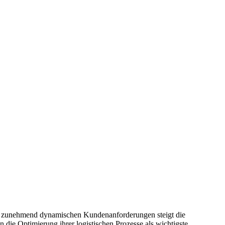
 der zunehmend dynamischen Kundenanforderungen steigt die
 die Optimierung ihrer logistischen Prozesse als wichtigste