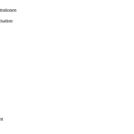
trationen
isation
nt