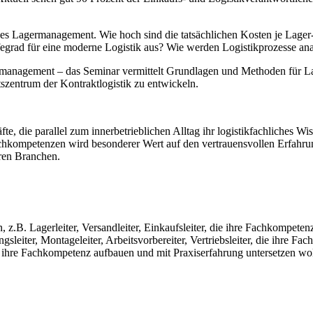
ches Lagermanagement. Wie hoch sind die tatsächlichen Kosten je Lager
rad für eine moderne Logistik aus? Wie werden Logistikprozesse anal
management – das Seminar vermittelt Grundlagen und Methoden für La
szentrum der Kontraktlogistik zu entwickeln.
te, die parallel zum innerbetrieblichen Alltag ihr logistikfachliches 
chkompetenzen wird besonderer Wert auf den vertrauensvollen Erfahru
ren Branchen.
z.B. Lagerleiter, Versandleiter, Einkaufsleiter, die ihre Fachkompeten
ngsleiter, Montageleiter, Arbeitsvorbereiter, Vertriebsleiter, die ihre
k ihre Fachkompetenz aufbauen und mit Praxiserfahrung untersetzen woll